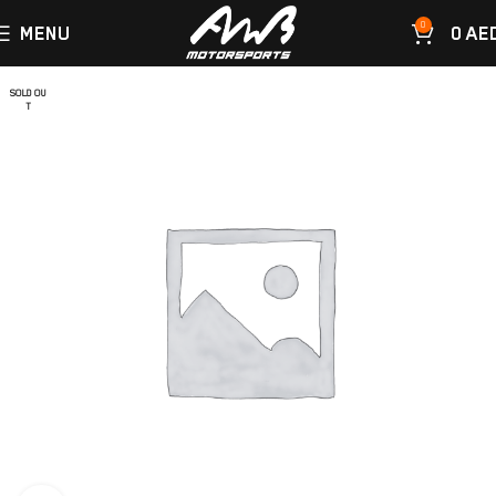
0
MENU
0
AE
SOLD OU
T